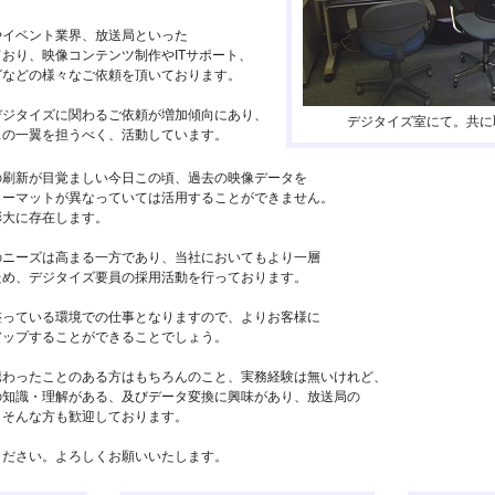
やイベント業界、放送局といった
おり、映像コンテンツ制作やITサポート、
グなどの様々なご依頼を頂いております。
デジタイズに関わるご依頼が増加傾向にあり、
デジタイズ室にて。共に
スの一翼を担うべく、活動しています。
の刷新が目覚ましい今日この頃、過去の映像データを
ォーマットが異なっていては活用することができません。
膨大に存在します。
のニーズは高まる一方であり、当社においてもより一層
ため、デジタイズ要員の採用活動を行っております。
整っている環境での仕事となりますので、よりお客様に
アップすることができることでしょう。
携わったことのある方はもちろんのこと、実務経験は無いけれど、
の知識・理解がある、及びデータ変換に興味があり、放送局の
、そんな方も歓迎しております。
ください。よろしくお願いいたします。