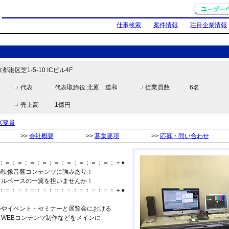
仕事検索
案件情報
注目企業情報
京都港区芝1-5-10 ICビル4F
代表
代表取締役 北原 道和
従業員数
6名
売上高
1億円
ズ要員
>>
会社概要
>>
募集要項
>>
応募・問い合わせ
：＝：＝：＝：＝：＝：＝：＝：＝：＝：＋●
映像音響コンテンツに強みあり！
ルベースの一翼を担いませんか！
：＝：＝：＝：＝：＝：＝：＝：＝：＝：＋●
会やイベント・セミナーと展覧会における
WEBコンテンツ制作などをメインに