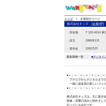
トップ
> 企業紹介ページ
株式会社キッズ
[企業HP]
所在地
〒105-0014 東
設立
1990年2月
資本金
1000万円
募集職種一覧
■デジタイ
●＋：＝：＝：＝：＝：＝：＝
アナログからデジタルまでの
一緒に放送局の新しいファイ
●＋：＝：＝：＝：＝：＝：＝
株式会社キッズは、主に展示
映像・音響の演出と制作そして
行っている会社です。