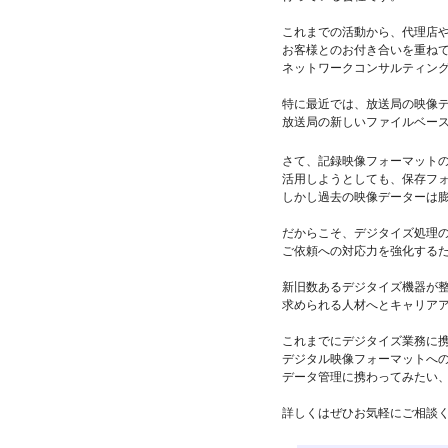
これまでの活動から、代理店
お客様とのお付き合いを重ねて
ネットワークコンサルティン
特に最近では、放送局の映像
放送局の新しいファイルベー
さて、記録映像フォーマット
活用しようとしても、保存フ
しかし過去の映像データーは
だからこそ、デジタイズ処理
ご依頼への対応力を強化する
新旧数あるデジタイズ機器が
求められる人材へとキャリア
これまでにデジタイズ業務に
デジタル映像フォーマットへ
データ管理に携わってみたい
詳しくはぜひお気軽にご相談