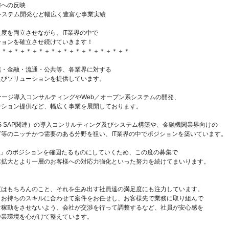
与への反映
システム開発など幅広く豊富な事業実績
を両立させながら、IT業界の中で
ンを確立させ続けていきます！
＋＊＋＊＋＊＋＊＋＊＋＊＋＊＋＊＋＊＋＊＋＊
信・金融・流通・公共等、各業界に対する
及びソリューションを提供しています。
ケージ導入コンサルティングやWeb／オープン系システムの開発、
ーション提供など、幅広く事業を展開しております。
eEBS SAP関連）の導入コンサルティング及びシステム構築や、金融機関業界向けの
等のニッチかつ需要のある分野を狙い、IT業界の中でポジションを築いています。
ス」のポジションを確固たるものにしていくため、この度の募集で
業拡大とより一層のお客様への対応力強化といった努力を続けてまいります。
度はもちろんのこと、それを生み出す社員達の満足度にも注力しています。
、お持ちのスキルに合わせて案件をお任せし、お客様先で業務に取り組んで
な稼動をさせないよう、会社が交渉を行って調整するなど、社員が安心感を
作業環境を心がけて整えています。