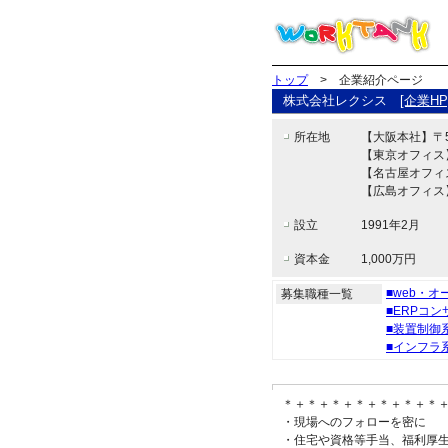
トップ
> 企業紹介ページ
株式会社レクシス
[企業HP
所在地
【大阪本社】〒55
【東京オフィス】
【名古屋オフィス
【広島オフィス】
設立
1991年2月
資本金
1,000万円
■web・
募集職種一覧
■ERPコ
■装置制御
■インフラ
＊＋＊＋＊＋＊＋＊＋＊＋＊
・現場へのフォローを密に
・住宅や資格等手当、福利厚