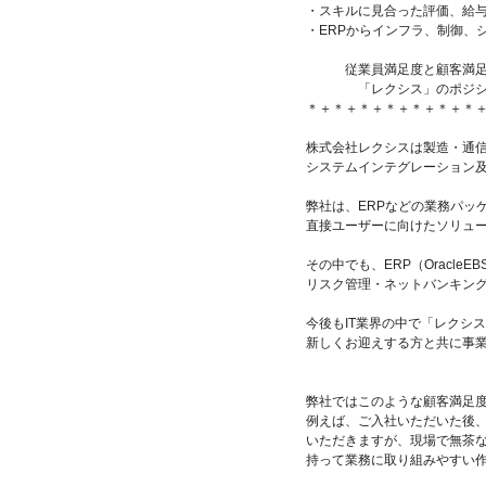
・スキルに見合った評価、給
・ERPからインフラ、制御、
従業員満足度と顧客満足度
「レクシス」のポジショ
＊＋＊＋＊＋＊＋＊＋＊＋＊
株式会社レクシスは製造・通
システムインテグレーション
弊社は、ERPなどの業務パッ
直接ユーザーに向けたソリュ
その中でも、ERP（Oracl
リスク管理・ネットバンキング
今後もIT業界の中で「レクシ
新しくお迎えする方と共に事
弊社ではこのような顧客満足
例えば、ご入社いただいた後
いただきますが、現場で無茶
持って業務に取り組みやすい