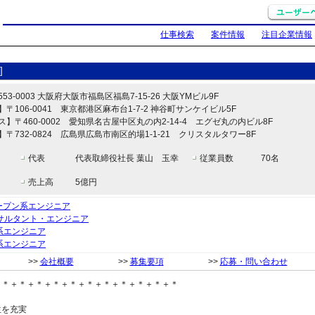
仕事検索
案件情報
注目企業情報
]
3-0003 大阪府大阪市福島区福島7-15-26 大阪YMビル9F
〒106-0041 東京都港区麻布台1-7-2 神谷町サンケイビル5F
】〒460-0002 愛知県名古屋中区丸の内2-14-4 エグゼ丸の内ビル8F
〒732-0824 広島県広島市南区的場1-1-21 クリスタルタワー8F
代表
代表取締役社長 葉山 玉幸
従業員数
70名
売上高
5億円
オープン系エンジニア
ンサルタント・エンジニア
系エンジニア
系エンジニア
>>
会社概要
>>
募集要項
>>
応募・問い合わせ
＋＊＋＊＋＊＋＊＋＊＋＊＋＊＋＊＋＊＋＊＋＊
生を充実