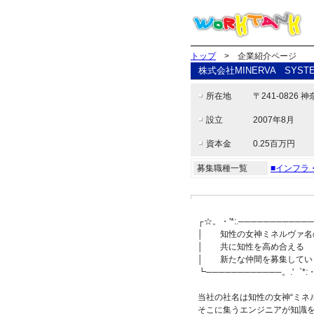
トップ
> 企業紹介ページ
株式会社MINERVA SYS
所在地
〒241-0826
設立
2007年8月
資本金
0.25百万円
募集職種一覧
■インフラ
┌☆。・'*:.───────────
│ 知性の女神ミネルヴァ
│ 共に知性を高め
│ 新たな仲間を募集し
┗────────────。.'゜*:
当社の社名は知性の女神“ミネ
そこに集うエンジニアが知識