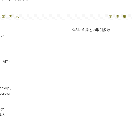
 業 内 容
主 要 取 
☆SIer企業との取引多数
ョン
、AIX）
ackup、
tector
ーズ
導入