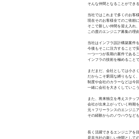
そんな仲間となることができ
当社ではこれまで多くのお客
現在そのお客様全てのご依頼
そこで新しい仲間を迎え入れ
この度のエンジニア募集の理
当社はインフラ設計構築案件
今後もそこに注力することで
一つ一つが長期の案件である
インフラの技術を極めること
まだまだ、会社としては小さ
だからこそ窮屈な縛りもなく
制度や会社のカラーなどは今
一緒に会社を大きくしていこ
また、将来独立を考えステッ
会社が出来上がっていく時期
元々フリーランスのエンジニ
その経験からのノウハウなど
長く活躍できるエンジニアを
是非当社の新しい仲間として