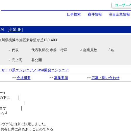
仕事検索
案件情報
注目企業情報
TEM
[企業HP]
 神奈川県横浜市旭区東希望が丘189-403
代表
代表取締役 寺前 行洋
従業員数
3名
売上高
非公開
・サーバ系エンジニア／Java開発エンジニア
>>
会社概要
>>
募集要項
>>
応募・問い合わせ
──┓
名の下に │
合える │
ています │
・☆ ┘
ルヴァ”を由来に決定しました。
を共有し共に高めあうことのできる