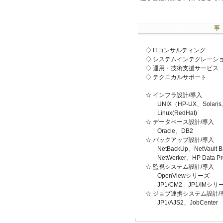
事
◇ ITコンサルティング
◇ システムインテグレーシ
◇ 運用・技術支援サービス
◇ テクニカルサポート
☆ インフラ設計/導入
UNIX（HP-UX、Solaris
Linux(RedHat)
☆ データベース設計/導入
Oracle、DB2
☆ バックアップ設計/導入
NetBackUp、NetVault B
NetWorker、HP Data Pro
☆ 監視システム設計/導入
OpenViewシリーズ
JP1/CM2 JP1/IMシリ
☆ ジョブ連携システム設計/
JP1/AJS2、JobCenter